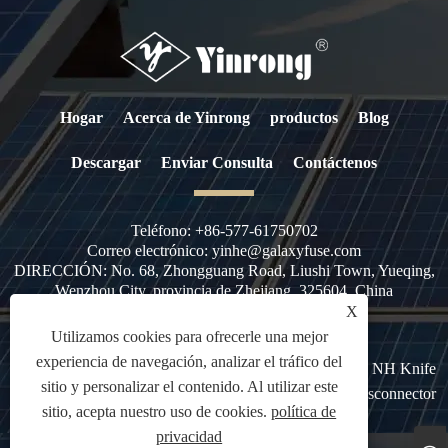
Hogar
Acerca de Yinrong
productos
Blog
Descargar
Enviar Consulta
Contáctenos
Teléfono:
+86-577-61750702
Correo electrónico:
yinhe@galaxyfuse.com
DIRECCIÓN:
No. 68, Zhongguang Road, Liushi Town, Yueqing,
Wenzhou City, provincia de Zhejiang, 325604, China
X
Utilizamos cookies para ofrecerle una mejor
experiencia de navegación, analizar el tráfico del
Copyright © 2023 Zhejiang Galaxy Fuse Co., Ltd. - AC NH Knife
sitio y personalizar el contenido. Al utilizar este
-Blade Hrc Fuse, AC Industrial Fuse, NH Fuse Type Desconnector
sitio, acepta nuestro uso de cookies.
política de
- Todos los derechos reservados
privacidad